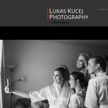
L
K
UKAS
UCEJ
P
HOTOGRAPHY
Svadobný fotograf Orava