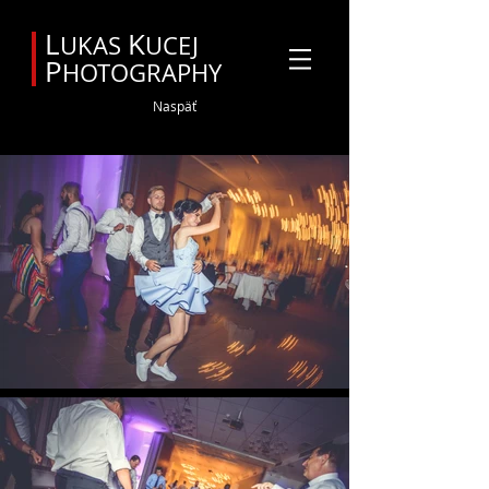
Svadobný fotograf Orava
L
K
UKAS
UCEJ
P
HOTOGRAPHY
Naspäť