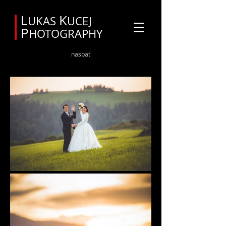
Svadobný fotograf Orava
L
K
UKAS
UCEJ
P
HOTOGRAPHY
naspäť