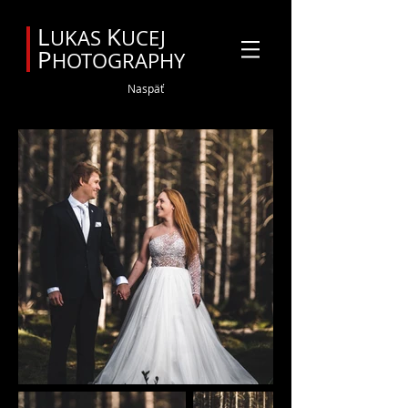
Svadobný fotograf Orava
L
K
UKAS
UCEJ
P
HOTOGRAPHY
Naspäť