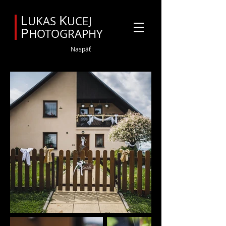
Svadobný fotograf Orava
L
K
UKAS
UCEJ
P
HOTOGRAPHY
Naspäť