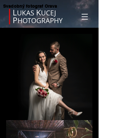
Svadobný fotograf Orava
L
K
UKAS
UCEJ
P
HOTOGRAPHY