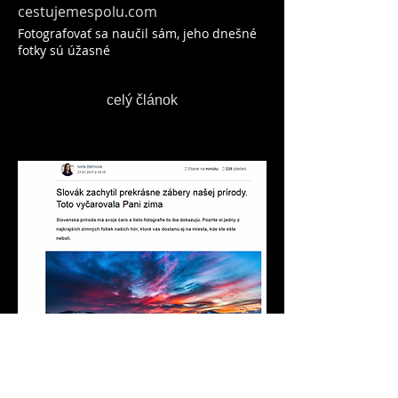
cestujemespolu.com
Fotografovať sa naučil sám, jeho dnešné
fotky sú úžasné
celý článok
dobrenoviny.sk
Slovák zachytil prekrásne zábery našej
prírody. Toto vyčarovala Pani zima