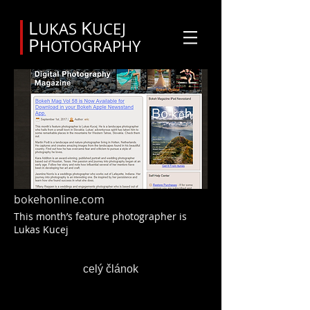
Svadobný fotograf Orava
L
K
UKAS
UCEJ
P
HOTOGRAPHY
bokehonline.com
This month’s feature photographer is
Lukas Kucej
celý článok