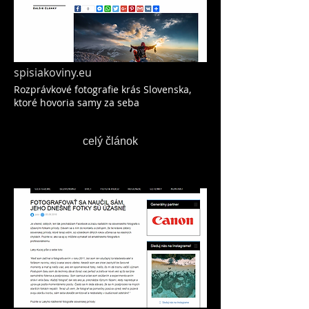
spisiakoviny.eu
Rozprávkové fotografie krás Slovenska,
ktoré hovoria samy za seba
celý článok