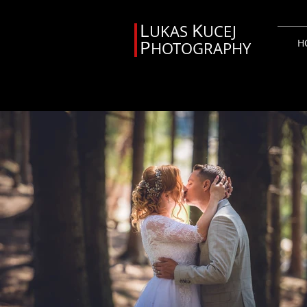
L
K
UKAS
UCEJ
P
H
HOTOGRAPHY
Svadobný fotograf Orava