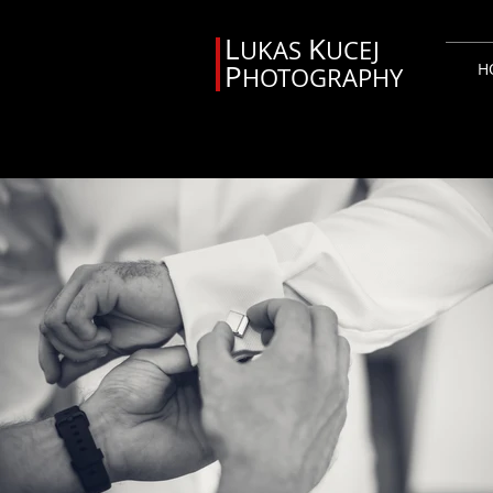
L
K
UKAS
UCEJ
P
H
HOTOGRAPHY
Svadobný fotograf Orava