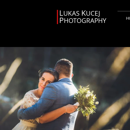
L
K
UKAS
UCEJ
P
H
HOTOGRAPHY
Svadobný fotograf Orava