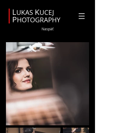
Svadobný fotograf Orava
L
K
UKAS
UCEJ
P
HOTOGRAPHY
Naspäť