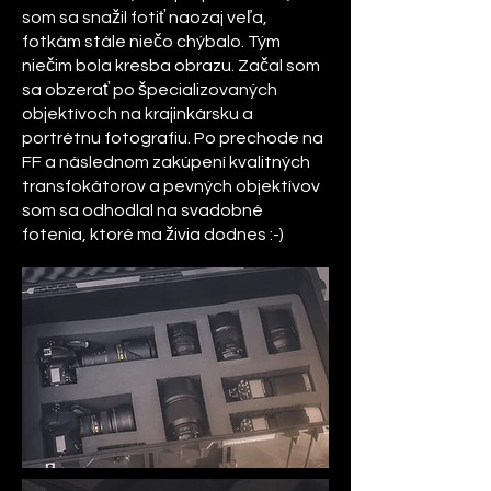
som sa snažil fotiť naozaj veľa,
fotkám stále niečo chýbalo. Tým
niečim bola kresba obrazu. Začal som
sa obzerať po špecializovaných
objektívoch na krajinkársku a
portrétnu fotografiu. Po prechode na
FF a následnom zakúpení kvalitných
transfokátorov a pevných objektívov
som sa odhodlal na svadobné
fotenia, ktoré ma živia dodnes :-)