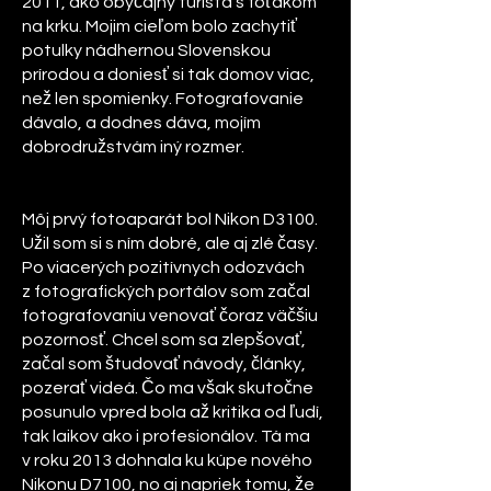
2011, ako obyčajný turista s foťàkom
na krku. Mojim cieľom bolo zachytiť
potulky nádhernou Slovenskou
prírodou a doniesť si tak domov viac,
než len spomienky. Fotografovanie
dávalo, a dodnes dáva, mojím
dobrodružstvám iný rozmer.
Môj prvý fotoaparát bol Nikon D3100.
Užil som si s ním dobré, ale aj zlé časy.
Po viacerých pozitívnych odozvách
z fotografických portálov som začal
fotografovaniu venovať čoraz väčšiu
pozornosť. Chcel som sa zlepšovať,
začal som študovať návody, články,
pozerať videá. Čo ma však skutočne
posunulo vpred bola až kritika od ľudí,
tak laikov ako i profesionálov. Tá ma
v roku 2013 dohnala ku kúpe nového
Nikonu D7100, no aj napriek tomu, že