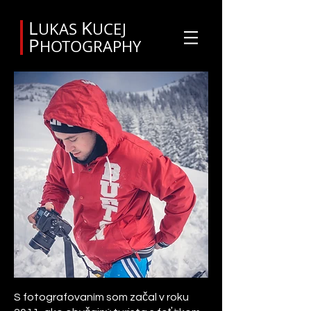
Svadobný fotograf Orava
L
K
UKAS
UCEJ
P
HOTOGRAPHY
S fotografovaním som začal v roku